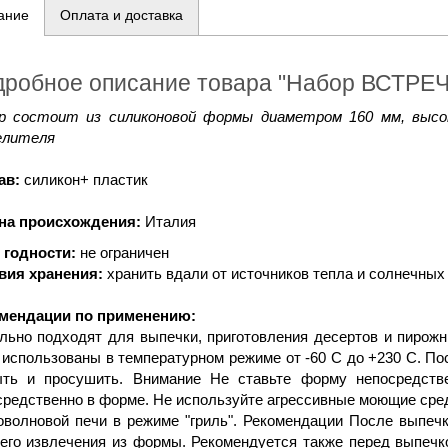
ание
Оплата и доставка
дробное описание товара "Набор ВСТРЕ
р состоит из силиконовой формы диаметром 160 мм, высо
елителя
ав:
силикон+ пластик
на происхождения:
Италия
 годности:
не ограничен
вия хранения:
хранить вдали от источников тепла и солнечных 
мендации по применению:
льно подходят для выпечки, приготовления десертов и пирожны
 использованы в температурном режиме от -60 С до +230 С. 
ть и просушить. Внимание Не ставьте форму непосредстве
средственно в форме. Не используйте агрессивные моющие сред
оволновой печи в режиме "гриль". Рекомендации После выпеч
его извлечения из формы. Рекомендуется также перед выпеч