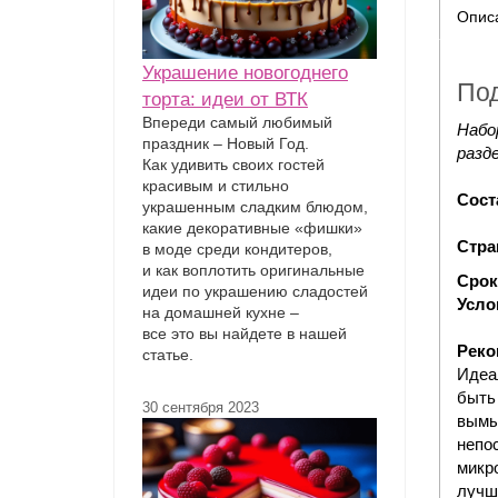
Опис
Украшение новогоднего
По
торта: идеи от ВТК
Впереди самый любимый
Набо
праздник – Новый Год.
разд
Как удивить своих гостей
красивым и стильно
Сост
украшенным сладким блюдом,
какие декоративные «фишки»
Стра
в моде среди кондитеров,
и как воплотить оригинальные
Срок
идеи по украшению сладостей
Усло
на домашней кухне –
все это вы найдете в нашей
Реко
статье.
Идеа
быть
30 сентября 2023
вымы
непо
микр
лучш